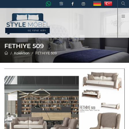
K
FETHIYE 509
Kolektion
FETHIYE 509