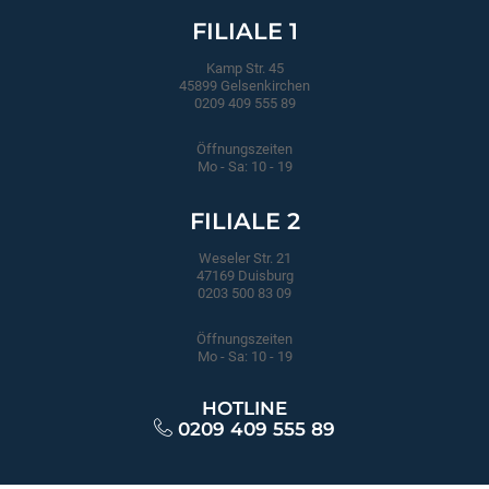
FILIALE 1
Kamp Str. 45
45899 Gelsenkirchen
0209 409 555 89
Öffnungszeiten
Mo - Sa: 10 - 19
FILIALE 2
Weseler Str. 21
47169 Duisburg
0203 500 83 09
Öffnungszeiten
Mo - Sa: 10 - 19
HOTLINE
0209 409 555 89