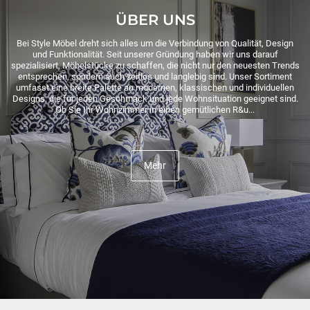
ÜBER UNS
Bei Style Möbel dreht sich alles um die Verbindung von Qualität, Design
und Funktionalität. Seit unserer Gründung haben wir uns darauf
spezialisiert, Möbelstücke zu schaffen, die nicht nur den neuesten Trends
entsprechen, sondern auch zeitlos und langlebig sind. Unser Sortiment
umfasst eine breite Palette an modernen, klassischen und individuellen
Designs, die für jeden Geschmack und jede Wohnsituation geeignet sind.
Ob Sie Ihr Wohnzimmer in einen gemütlichen R&u...
Mehr