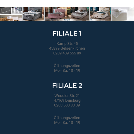
FILIALE 1
Kamp Str. 45
45899 Gelsenkirchen
0209 409 555 89
Öffnungszeiten
Mo - Sa: 10 - 19
FILIALE 2
Weseler Str. 21
47169 Duisburg
0203 500 83 09
Öffnungszeiten
Mo - Sa: 10 - 19